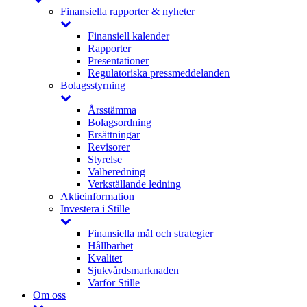
Finansiella rapporter & nyheter
Finansiell kalender
Rapporter
Presentationer
Regulatoriska pressmeddelanden
Bolagsstyrning
Årsstämma
Bolagsordning
Ersättningar
Revisorer
Styrelse
Valberedning
Verkställande ledning
Aktieinformation
Investera i Stille
Finansiella mål och strategier
Hållbarhet
Kvalitet
Sjukvårdsmarknaden
Varför Stille
Om oss