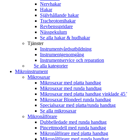
Nervhakar
Hakar
Självhållande hakar
Tracheotomihakar
Revbensspridare
Nässpekulum
Se alla hakar & hudhakar
Tjänster
Instrumentvårdsutbildning
Instrumentgenomgång
Instrumentservice och reparation
Se alla kategorier
Mikroinstrument
Mikrosaxar
Mikrosaxar med platta handtag
Mikrosaxar med runda handtag
Mikrosaxar med platta handtag vinklade 45 ̊
Mikrosaxar Blondeel runda handtag
Specialsaxar med platta/runda handtag
Se alla mikrosaxar
Mikronålförare
Dubbelledade med runda handtag
Pincettmodell med runda handtag
Mikronålförare med platta handtag
Mikronålförare med runda handtag