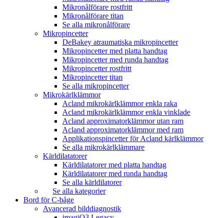
Mikronålförare rostfritt
Mikronålförare titan
Se alla mikronålförare
Mikropincetter
DeBakey atraumatiska mikropincetter
Mikropincetter med platta handtag
Mikropincetter med runda handtag
Mikropincetter rostfritt
Mikropincetter titan
Se alla mikropincetter
Mikrokärlklämmor
Acland mikrokärlklämmor enkla raka
Acland mikrokärlklämmor enkla vinklade
Acland approximatorklämmor utan ram
Acland approximatorklämmor med ram
Applikationspincetter för Acland kärlklämmor
Se alla mikrokärlklämmare
Kärldilatatorer
Kärldilatatorer med platta handtag
Kärldilatatorer med runda handtag
Se alla kärldilatorer
Se alla kategorier
Bord för C-båge
Avancerad bilddiagnostik
imagiQ3 Legacy