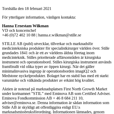
Torshälla den 18 februari 2021
För ytterligare information, vänligen kontakta:
Hanna Ernestam Wilkman
VD och koncernchef
+46 (0)72 402 10 88 | hanna.e.wilkman@stille.se
STILLE AB (publ) utvecklar, tillverkar och marknadsför
medicintekniska produkter för specialistkirurger världen över. Stille
grundades 1841 och är ett av världens äldsta företag inom
medicinteknik. Stilles prioriterade affärsområden är kirurgiska
instrument och operationsbord. Stilles kirurgiska instrument används
framförallt vid olika typer av öppen kirurgi. När det gäller
minimalinvasiva ingrepp är operationsborden imagiQ2 och
Medstone nyckelprodukter. Bolaget har en stabil bas med ett starkt
varumärke och välkända produkter av erkänt hög kvalitet.
Aktien är noterad på marknadsplatsen First North Growth Market
under kortnamnet ”STIL” med Eminova AB som Certified Adviser.
Eminova Fondkommission AB + 46 8 684 211 10,
adviser@eminova.se. Denna information är sådan information som
Stille AB är skyldigt att offentliggöra enligt EU:s
marknadsmissbruksförordning. Informationen lämnades, genom