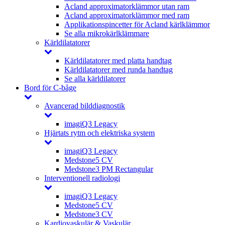
Acland approximatorklämmor utan ram
Acland approximatorklämmor med ram
Applikationspincetter för Acland kärlklämmor
Se alla mikrokärlklämmare
Kärldilatatorer
Kärldilatatorer med platta handtag
Kärldilatatorer med runda handtag
Se alla kärldilatorer
Bord för C-båge
Avancerad bilddiagnostik
imagiQ3 Legacy
Hjärtats rytm och elektriska system
imagiQ3 Legacy
Medstone5 CV
Medstone3 PM Rectangular
Interventionell radiologi
imagiQ3 Legacy
Medstone5 CV
Medstone3 CV
Kardiovaskulär & Vaskulär