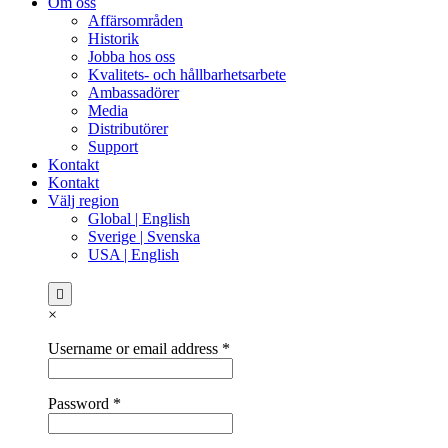
Om oss
Affärsområden
Historik
Jobba hos oss
Kvalitets- och hållbarhetsarbete
Ambassadörer
Media
Distributörer
Support
Kontakt
Kontakt
Välj region
Global | English
Sverige | Svenska
USA | English
×
Username or email address
*
Password
*