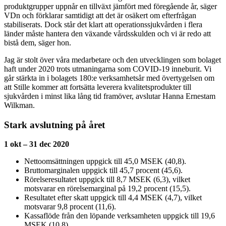
produktgrupper uppnår en tillväxt jämfört med föregående år, säger
VDn och förklarar samtidigt att det är osäkert om efterfrågan
stabiliserats. Dock står det klart att operationssjukvården i flera
länder måste hantera den växande vårdsskulden och vi är redo att
bistå dem, säger hon.
Jag är stolt över våra medarbetare och den utvecklingen som bolaget
haft under 2020 trots utmaningarna som COVID-19 inneburit. Vi
går stärkta in i bolagets 180:e verksamhetsår med övertygelsen om
att Stille kommer att fortsätta leverera kvalitetsprodukter till
sjukvården i minst lika lång tid framöver, avslutar Hanna Ernestam
Wilkman.
Stark avslutning på året
1 okt – 31 dec 2020
Nettoomsättningen uppgick till 45,0 MSEK (40,8).
Bruttomarginalen uppgick till 45,7 procent (45,6).
Rörelseresultatet uppgick till 8,7 MSEK (6,3), vilket
motsvarar en rörelsemarginal på 19,2 procent (15,5).
Resultatet efter skatt uppgick till 4,4 MSEK (4,7), vilket
motsvarar 9,8 procent (11,6).
Kassaflöde från den löpande verksamheten uppgick till 19,6
MSEK (10,8).