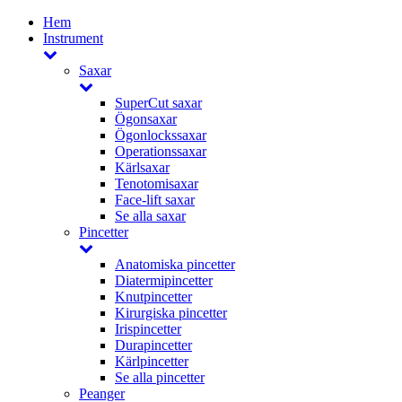
Hem
Instrument
Saxar
SuperCut saxar
Ögonsaxar
Ögonlockssaxar
Operationssaxar
Kärlsaxar
Tenotomisaxar
Face-lift saxar
Se alla saxar
Pincetter
Anatomiska pincetter
Diatermipincetter
Knutpincetter
Kirurgiska pincetter
Irispincetter
Durapincetter
Kärlpincetter
Se alla pincetter
Peanger