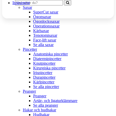
Instrument
Saxar
SuperCut saxar
Ögonsaxar
Ögonlockssaxar
Operationssaxar
Kärlsaxar
Tenotomisaxar
Face-lift saxar
Se alla saxar
Pincetter
Anatomiska pincetter
Diatermipincetter
Knutpincetter
Kirurgiska pincetter
Irispincetter
Durapincetter
Kärlpincetter
Se alla pincetter
Peanger
Peanger
Artär- och ligaturklämmare
Se alla peanger
Hakar och hudhakar
Hudhakar