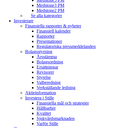
Medstone5 PM
Medstone3 PM
Medstone2 PM
Se alla kategorier
Investerare
Finansiella rapporter & nyheter
Finansiell kalender
Rapporter
Presentationer
Regulatoriska pressmeddelanden
Bolagsstyrning
Årsstämma
Bolagsordning
Ersättningar
Revisorer
Styrelse
Valberedning
Verkställande ledning
Aktieinformation
Investera i Stille
Finansiella mål och strategier
Hållbarhet
Kvalitet
Sjukvårdsmarknaden
Varför Stille