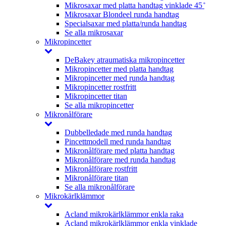
Mikrosaxar med platta handtag vinklade 45 ̊
Mikrosaxar Blondeel runda handtag
Specialsaxar med platta/runda handtag
Se alla mikrosaxar
Mikropincetter
DeBakey atraumatiska mikropincetter
Mikropincetter med platta handtag
Mikropincetter med runda handtag
Mikropincetter rostfritt
Mikropincetter titan
Se alla mikropincetter
Mikronålförare
Dubbelledade med runda handtag
Pincettmodell med runda handtag
Mikronålförare med platta handtag
Mikronålförare med runda handtag
Mikronålförare rostfritt
Mikronålförare titan
Se alla mikronålförare
Mikrokärlklämmor
Acland mikrokärlklämmor enkla raka
Acland mikrokärlklämmor enkla vinklade