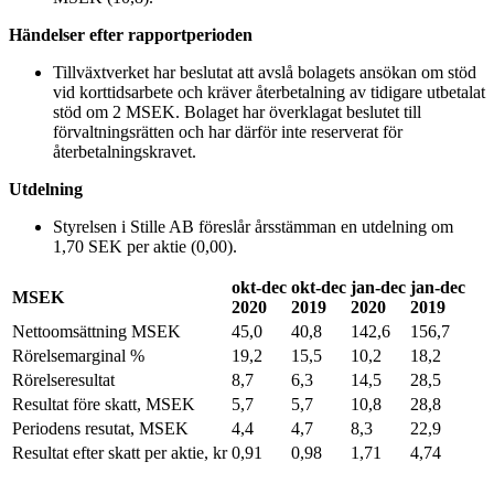
Händelser efter rapportperioden
Tillväxtverket har beslutat att avslå bolagets ansökan om stöd
vid korttidsarbete och kräver återbetalning av tidigare utbetalat
stöd om 2 MSEK. Bolaget har överklagat beslutet till
förvaltningsrätten och har därför inte reserverat för
återbetalningskravet.
Utdelning
Styrelsen i Stille AB föreslår årsstämman en utdelning om
1,70 SEK per aktie (0,00).
okt-dec
okt-dec
jan-dec
jan-dec
MSEK
2020
2019
2020
2019
Nettoomsättning MSEK
45,0
40,8
142,6
156,7
Rörelsemarginal %
19,2
15,5
10,2
18,2
Rörelseresultat
8,7
6,3
14,5
28,5
Resultat före skatt, MSEK
5,7
5,7
10,8
28,8
Periodens resutat, MSEK
4,4
4,7
8,3
22,9
Resultat efter skatt per aktie, kr
0,91
0,98
1,71
4,74