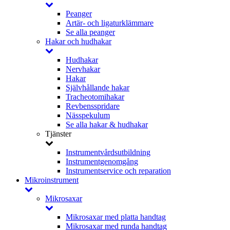
Peanger
Artär- och ligaturklämmare
Se alla peanger
Hakar och hudhakar
Hudhakar
Nervhakar
Hakar
Självhållande hakar
Tracheotomihakar
Revbensspridare
Nässpekulum
Se alla hakar & hudhakar
Tjänster
Instrumentvårdsutbildning
Instrumentgenomgång
Instrumentservice och reparation
Mikroinstrument
Mikrosaxar
Mikrosaxar med platta handtag
Mikrosaxar med runda handtag