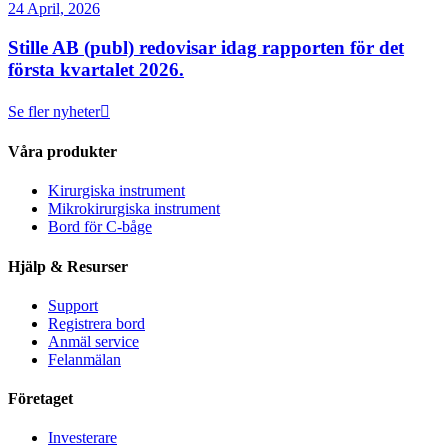
24 April, 2026
Stille AB (publ) redovisar idag rapporten för det
första kvartalet 2026.
Se fler nyheter
Våra produkter
Kirurgiska instrument
Mikrokirurgiska instrument
Bord för C-båge
Hjälp & Resurser
Support
Registrera bord
Anmäl service
Felanmälan
Företaget
Investerare