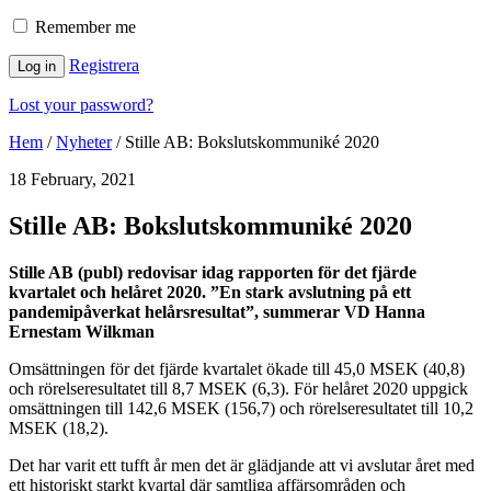
Remember me
Registrera
Log in
Lost your password?
Hem
/
Nyheter
/
Stille AB: Bokslutskommuniké 2020
18 February, 2021
Stille AB: Bokslutskommuniké 2020
Stille AB (publ) redovisar idag rapporten för det fjärde
kvartalet och helåret 2020. ”En stark avslutning på ett
pandemipåverkat helårsresultat”, summerar VD Hanna
Ernestam Wilkman
Omsättningen för det fjärde kvartalet ökade till 45,0 MSEK (40,8)
och rörelseresultatet till 8,7 MSEK (6,3). För helåret 2020 uppgick
omsättningen till 142,6 MSEK (156,7) och rörelseresultatet till 10,2
MSEK (18,2).
Det har varit ett tufft år men det är glädjande att vi avslutar året med
ett historiskt starkt kvartal där samtliga affärsområden och