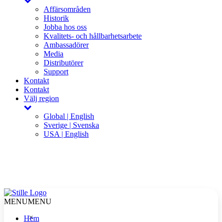
Affärsområden
Historik
Jobba hos oss
Kvalitets- och hållbarhetsarbete
Ambassadörer
Media
Distributörer
Support
Kontakt
Kontakt
Välj region
Global | English
Sverige | Svenska
USA | English
MENU
MENU
×
Hem