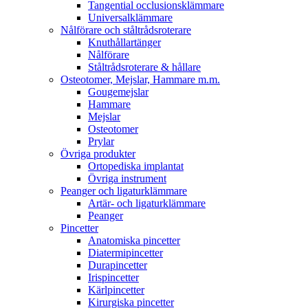
Tangential occlusionsklämmare
Universalklämmare
Nålförare och ståltrådsroterare
Knuthållartänger
Nålförare
Ståltrådsroterare & hållare
Osteotomer, Mejslar, Hammare m.m.
Gougemejslar
Hammare
Mejslar
Osteotomer
Prylar
Övriga produkter
Ortopediska implantat
Övriga instrument
Peanger och ligaturklämmare
Artär- och ligaturklämmare
Peanger
Pincetter
Anatomiska pincetter
Diatermipincetter
Durapincetter
Irispincetter
Kärlpincetter
Kirurgiska pincetter