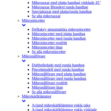
Mikrosaxar med platta handtag vinklade 45 ̊
Mikrosaxar Blondeel runda handtag
Specialsaxar med platta/runda handtag
Se alla mikrosaxar
Mikropincetter
DeBakey atraumatiska mikropincetter
Mikropincetter med platta handtag
Mikropincetter med runda handtag
Mikropincetter rostfritt
Mikropincetter titan
Se alla mikropincetter
Mikronålförare
Dubbelledade med runda handtag
Pincettmodell med runda handtag
Mikronålförare med platta handtag
Mikronålförare med runda handtag
Mikronålförare rostfritt
Mikronålförare titan
Se alla mikronålförare
Mikrokärlklämmor
Acland mikrokärlklämmor enkla raka
Acland mikrokärlklämmor enkla vinklade