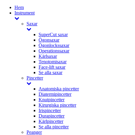
Hem
Instrument
Saxar
SuperCut saxar
Ögonsaxar
Ögonlockssaxar
Operationssaxar
Kärlsaxar
Tenotomisaxar
Face-lift saxar
Se alla saxar
Pincetter
Anatomiska pincetter
Diatermipincetter
Knutpincetter
Kirurgiska pincetter
Irispincetter
Durapincetter
Kärlpincetter
Se alla pincetter
Peanger