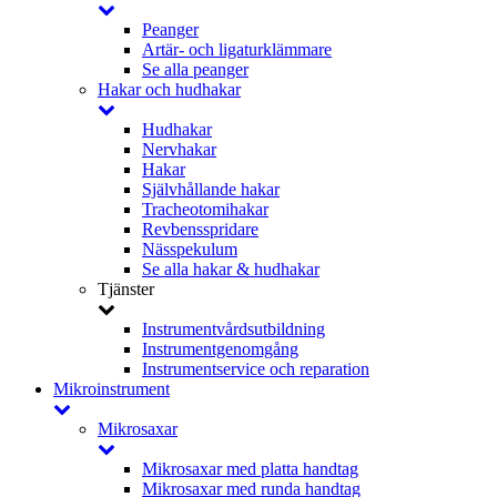
Peanger
Artär- och ligaturklämmare
Se alla peanger
Hakar och hudhakar
Hudhakar
Nervhakar
Hakar
Självhållande hakar
Tracheotomihakar
Revbensspridare
Nässpekulum
Se alla hakar & hudhakar
Tjänster
Instrumentvårdsutbildning
Instrumentgenomgång
Instrumentservice och reparation
Mikroinstrument
Mikrosaxar
Mikrosaxar med platta handtag
Mikrosaxar med runda handtag