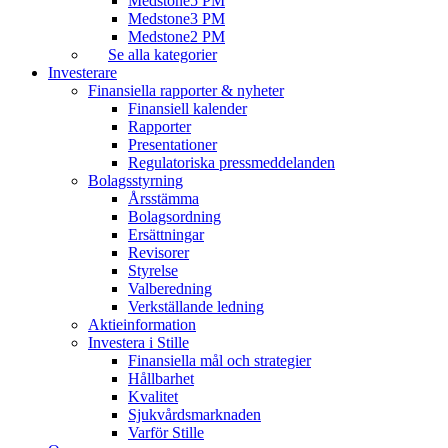
Medstone5 PM
Medstone3 PM
Medstone2 PM
Se alla kategorier
Investerare
Finansiella rapporter & nyheter
Finansiell kalender
Rapporter
Presentationer
Regulatoriska pressmeddelanden
Bolagsstyrning
Årsstämma
Bolagsordning
Ersättningar
Revisorer
Styrelse
Valberedning
Verkställande ledning
Aktieinformation
Investera i Stille
Finansiella mål och strategier
Hållbarhet
Kvalitet
Sjukvårdsmarknaden
Varför Stille