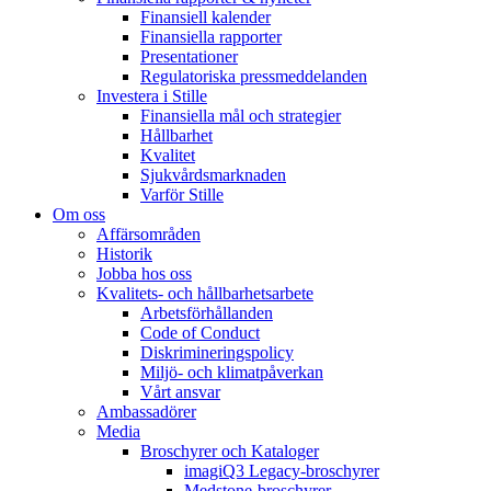
Finansiell kalender
Finansiella rapporter
Presentationer
Regulatoriska pressmeddelanden
Investera i Stille
Finansiella mål och strategier
Hållbarhet
Kvalitet
Sjukvårdsmarknaden
Varför Stille
Om oss
Affärsområden
Historik
Jobba hos oss
Kvalitets- och hållbarhetsarbete
Arbetsförhållanden
Code of Conduct
Diskrimineringspolicy
Miljö- och klimatpåverkan
Vårt ansvar
Ambassadörer
Media
Broschyrer och Kataloger
imagiQ3 Legacy-broschyrer
Medstone-broschyrer