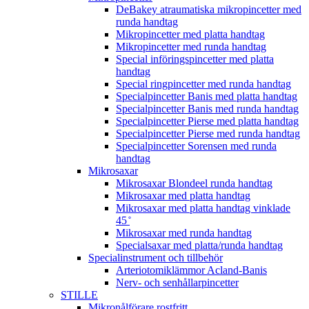
DeBakey atraumatiska mikropincetter med
runda handtag
Mikropincetter med platta handtag
Mikropincetter med runda handtag
Special införingspincetter med platta
handtag
Special ringpincetter med runda handtag
Specialpincetter Banis med platta handtag
Specialpincetter Banis med runda handtag
Specialpincetter Pierse med platta handtag
Specialpincetter Pierse med runda handtag
Specialpincetter Sorensen med runda
handtag
Mikrosaxar
Mikrosaxar Blondeel runda handtag
Mikrosaxar med platta handtag
Mikrosaxar med platta handtag vinklade
45 ̊
Mikrosaxar med runda handtag
Specialsaxar med platta/runda handtag
Specialinstrument och tillbehör
Arteriotomiklämmor Acland-Banis
Nerv- och senhållarpincetter
STILLE
Mikronålförare rostfritt