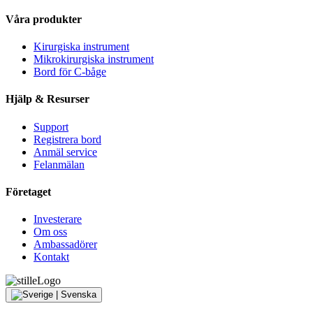
Våra produkter
Kirurgiska instrument
Mikrokirurgiska instrument
Bord för C-båge
Hjälp & Resurser
Support
Registrera bord
Anmäl service
Felanmälan
Företaget
Investerare
Om oss
Ambassadörer
Kontakt