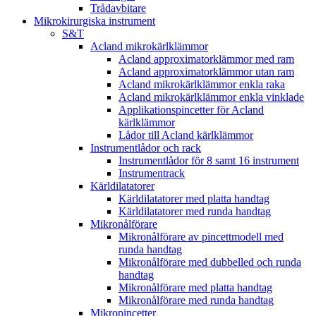
Trådavbitare
Mikrokirurgiska instrument
S&T
Acland mikrokärlklämmor
Acland approximatorklämmor med ram
Acland approximatorklämmor utan ram
Acland mikrokärlklämmor enkla raka
Acland mikrokärlklämmor enkla vinklade
Applikationspincetter för Acland
kärlklämmor
Lådor till Acland kärlklämmor
Instrumentlådor och rack
Instrumentlådor för 8 samt 16 instrument
Instrumentrack
Kärldilatatorer
Kärldilatatorer med platta handtag
Kärldilatatorer med runda handtag
Mikronålförare
Mikronålförare av pincettmodell med
runda handtag
Mikronålförare med dubbelled och runda
handtag
Mikronålförare med platta handtag
Mikronålförare med runda handtag
Mikropincetter