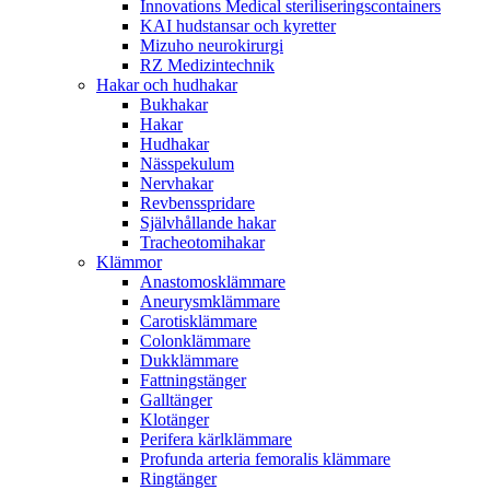
Innovations Medical steriliseringscontainers
KAI hudstansar och kyretter
Mizuho neurokirurgi
RZ Medizintechnik
Hakar och hudhakar
Bukhakar
Hakar
Hudhakar
Nässpekulum
Nervhakar
Revbensspridare
Självhållande hakar
Tracheotomihakar
Klämmor
Anastomosklämmare
Aneurysmklämmare
Carotisklämmare
Colonklämmare
Dukklämmare
Fattningstänger
Galltänger
Klotänger
Perifera kärlklämmare
Profunda arteria femoralis klämmare
Ringtänger