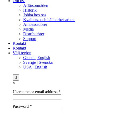
Om oss
Affärsområden
Historik
Jobba hos oss
Kvalitets- och hållbarhetsarbete
Ambassadörer
Media
Distributörer
Support
Kontakt
Kontakt
Välj region
Global | English
Sverige | Svenska
USA | English
×
Username or email address
*
Password
*