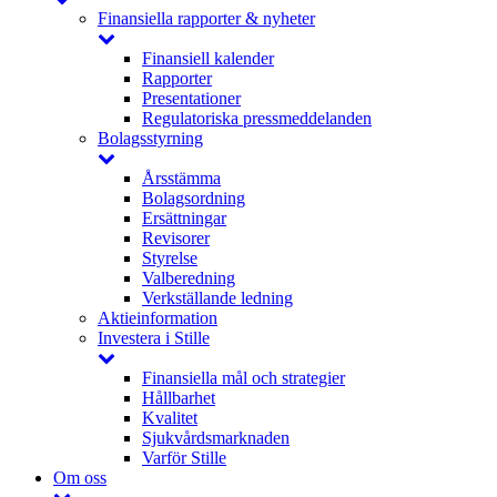
Finansiella rapporter & nyheter
Finansiell kalender
Rapporter
Presentationer
Regulatoriska pressmeddelanden
Bolagsstyrning
Årsstämma
Bolagsordning
Ersättningar
Revisorer
Styrelse
Valberedning
Verkställande ledning
Aktieinformation
Investera i Stille
Finansiella mål och strategier
Hållbarhet
Kvalitet
Sjukvårdsmarknaden
Varför Stille
Om oss