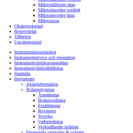
Mikronålförare titan
Mikropincetter rostfritt
Mikropincetter titan
Mikrosaxar
Okategoriserad
Reservdelar
Tillbehör
Uncategorized
Instrumentgenomgång
Instrumentservice och reparation
Instrumentvårdskursanmälan
Instrumentvårdsutbildning
Startsida
Investerare
Aktieinformation
Bolagsstyrning
Årsstämma
Bolagsordning
Ersättningar
Revisorer
Styrelse
Valberedning
Verkställande ledning
Finansiella rapporter & nyheter