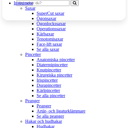
Instrument
Saxar
SuperCut saxar
Ögonsaxar
Ögonlockssaxar
Operationssaxar
Kärlsaxar
Tenotomisaxar
Face-lift saxar
Se alla saxar
Pincetter
Anatomiska pincetter
Diatermipincetter
Knutpincetter
Kirurgiska pincetter
Irispincetter
Durapincetter
Kärlpincetter
Se alla pincetter
Peanger
Peanger
Artär- och ligaturklämmare
Se alla peanger
Hakar och hudhakar
Hudhakar