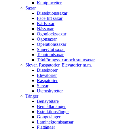
Knutpincetter
Saxar
Dissektionssaxar
Face-lift saxar
Kärlsaxar
Nässaxar
Ögonlockssaxar
Ögonsaxar
Operationssaxar
SuperCut saxar
Tenotomisaxar
Trådföringssaxar och sutursaxar
Slevar, Raspatorier, Elevatorier m.m.
Dissektorer
Elevatorier
Raspatorier
Slevar
Uteruskyretter
Tänger
Benavbitare
Benhållartänger
Extraktionstänger
Gougetänger
Laminektomistansar
Plattänger