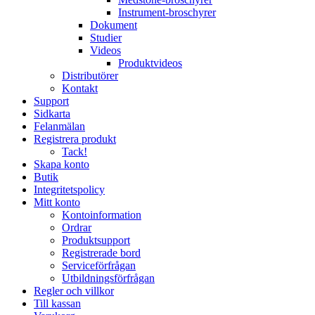
Instrument-broschyrer
Dokument
Studier
Videos
Produktvideos
Distributörer
Kontakt
Support
Sidkarta
Felanmälan
Registrera produkt
Tack!
Skapa konto
Butik
Integritetspolicy
Mitt konto
Kontoinformation
Ordrar
Produktsupport
Registrerade bord
Serviceförfrågan
Utbildningsförfrågan
Regler och villkor
Till kassan