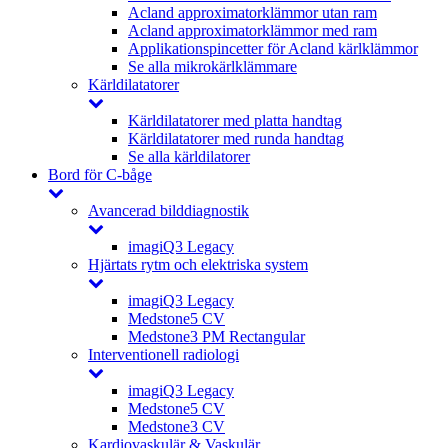
Acland approximatorklämmor utan ram
Acland approximatorklämmor med ram
Applikationspincetter för Acland kärlklämmor
Se alla mikrokärlklämmare
Kärldilatatorer
Kärldilatatorer med platta handtag
Kärldilatatorer med runda handtag
Se alla kärldilatorer
Bord för C-båge
Avancerad bilddiagnostik
imagiQ3 Legacy
Hjärtats rytm och elektriska system
imagiQ3 Legacy
Medstone5 CV
Medstone3 PM Rectangular
Interventionell radiologi
imagiQ3 Legacy
Medstone5 CV
Medstone3 CV
Kardiovaskulär & Vaskulär