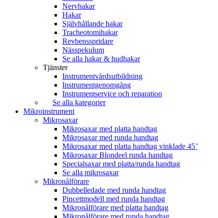
Nervhakar
Hakar
Självhållande hakar
Tracheotomihakar
Revbensspridare
Nässpekulum
Se alla hakar & hudhakar
Tjänster
Instrumentvårdsutbildning
Instrumentgenomgång
Instrumentservice och reparation
Se alla kategorier
Mikroinstrument
Mikrosaxar
Mikrosaxar med platta handtag
Mikrosaxar med runda handtag
Mikrosaxar med platta handtag vinklade 45 ̊
Mikrosaxar Blondeel runda handtag
Specialsaxar med platta/runda handtag
Se alla mikrosaxar
Mikronålförare
Dubbelledade med runda handtag
Pincettmodell med runda handtag
Mikronålförare med platta handtag
Mikronålförare med runda handtag