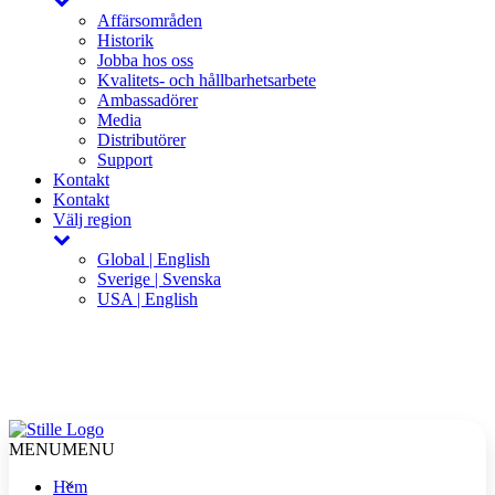
Affärsområden
Historik
Jobba hos oss
Kvalitets- och hållbarhetsarbete
Ambassadörer
Media
Distributörer
Support
Kontakt
Kontakt
Välj region
Global | English
Sverige | Svenska
USA | English
MENU
MENU
×
Hem