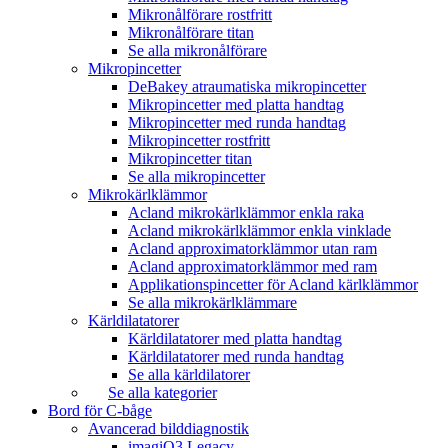
Mikronålförare rostfritt
Mikronålförare titan
Se alla mikronålförare
Mikropincetter
DeBakey atraumatiska mikropincetter
Mikropincetter med platta handtag
Mikropincetter med runda handtag
Mikropincetter rostfritt
Mikropincetter titan
Se alla mikropincetter
Mikrokärlklämmor
Acland mikrokärlklämmor enkla raka
Acland mikrokärlklämmor enkla vinklade
Acland approximatorklämmor utan ram
Acland approximatorklämmor med ram
Applikationspincetter för Acland kärlklämmor
Se alla mikrokärlklämmare
Kärldilatatorer
Kärldilatatorer med platta handtag
Kärldilatatorer med runda handtag
Se alla kärldilatorer
Se alla kategorier
Bord för C-båge
Avancerad bilddiagnostik
imagiQ3 Legacy