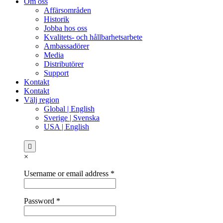
Om oss
Affärsområden
Historik
Jobba hos oss
Kvalitets- och hållbarhetsarbete
Ambassadörer
Media
Distributörer
Support
Kontakt
Kontakt
Välj region
Global | English
Sverige | Svenska
USA | English
×
Username or email address
*
Password
*