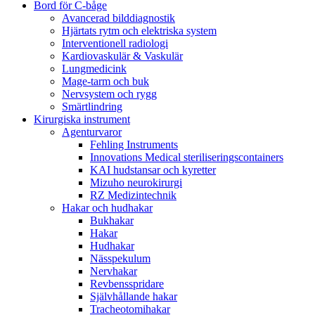
Bord för C-båge
Avancerad bilddiagnostik
Hjärtats rytm och elektriska system
Interventionell radiologi
Kardiovaskulär & Vaskulär
Lungmedicink
Mage-tarm och buk
Nervsystem och rygg
Smärtlindring
Kirurgiska instrument
Agenturvaror
Fehling Instruments
Innovations Medical steriliseringscontainers
KAI hudstansar och kyretter
Mizuho neurokirurgi
RZ Medizintechnik
Hakar och hudhakar
Bukhakar
Hakar
Hudhakar
Nässpekulum
Nervhakar
Revbensspridare
Självhållande hakar
Tracheotomihakar