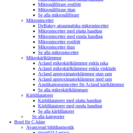
Mikronålförare rostfritt
Mikronålförare titan
Se alla mikronålförare
Mikropincetter
DeBakey atraumatiska mikropincetter
Mikropincetter med platta handtag
Mikropincetter med runda handtag
Mikropincetter rostfritt
Mikropincetter titan
Se alla mikropincetter
Mikrokärlklämmor
Acland mikrokärlklämmor enkla raka
Acland mikrokärlklämmor enkla vinklade
Acland approximatorklämmor utan ram
Acland approximatorklämmor med ram
Applikationspincetter för Acland kärlklämmor
Se alla mikrokärlklämmare
Kärldilatatorer
Kärldilatatorer med platta handtag
Kärldilatatorer med runda handtag
Se alla kärldilatorer
Se alla kategorier
Bord för C-båge
Avancerad bilddiagnostik
imagiQ3 Legacy