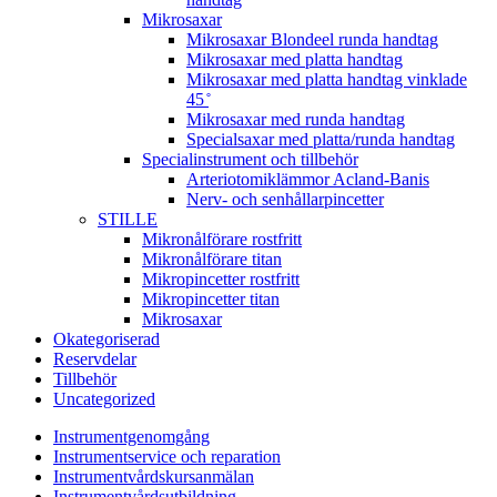
Mikrosaxar
Mikrosaxar Blondeel runda handtag
Mikrosaxar med platta handtag
Mikrosaxar med platta handtag vinklade
45 ̊
Mikrosaxar med runda handtag
Specialsaxar med platta/runda handtag
Specialinstrument och tillbehör
Arteriotomiklämmor Acland-Banis
Nerv- och senhållarpincetter
STILLE
Mikronålförare rostfritt
Mikronålförare titan
Mikropincetter rostfritt
Mikropincetter titan
Mikrosaxar
Okategoriserad
Reservdelar
Tillbehör
Uncategorized
Instrumentgenomgång
Instrumentservice och reparation
Instrumentvårdskursanmälan
Instrumentvårdsutbildning