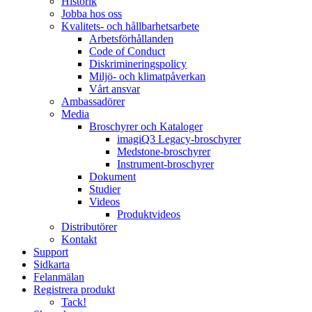
Historik
Jobba hos oss
Kvalitets- och hållbarhetsarbete
Arbetsförhållanden
Code of Conduct
Diskrimineringspolicy
Miljö- och klimatpåverkan
Vårt ansvar
Ambassadörer
Media
Broschyrer och Kataloger
imagiQ3 Legacy-broschyrer
Medstone-broschyrer
Instrument-broschyrer
Dokument
Studier
Videos
Produktvideos
Distributörer
Kontakt
Support
Sidkarta
Felanmälan
Registrera produkt
Tack!