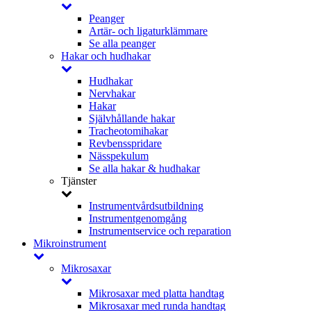
Peanger
Artär- och ligaturklämmare
Se alla peanger
Hakar och hudhakar
Hudhakar
Nervhakar
Hakar
Självhållande hakar
Tracheotomihakar
Revbensspridare
Nässpekulum
Se alla hakar & hudhakar
Tjänster
Instrumentvårdsutbildning
Instrumentgenomgång
Instrumentservice och reparation
Mikroinstrument
Mikrosaxar
Mikrosaxar med platta handtag
Mikrosaxar med runda handtag