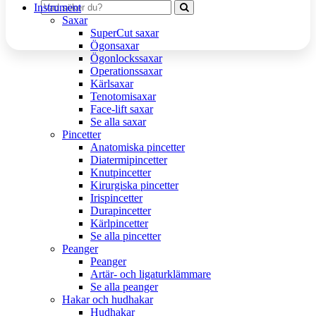
Instrument
Saxar
SuperCut saxar
Ögonsaxar
Ögonlockssaxar
Operationssaxar
Kärlsaxar
Tenotomisaxar
Face-lift saxar
Se alla saxar
Pincetter
Anatomiska pincetter
Diatermipincetter
Knutpincetter
Kirurgiska pincetter
Irispincetter
Durapincetter
Kärlpincetter
Se alla pincetter
Peanger
Peanger
Artär- och ligaturklämmare
Se alla peanger
Hakar och hudhakar
Hudhakar