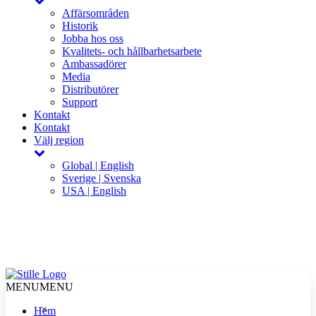
Affärsområden
Historik
Jobba hos oss
Kvalitets- och hållbarhetsarbete
Ambassadörer
Media
Distributörer
Support
Kontakt
Kontakt
Välj region
Global | English
Sverige | Svenska
USA | English
MENU
MENU
×
Hem