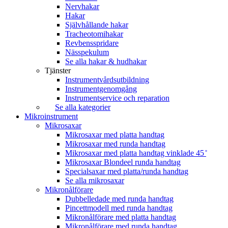
Nervhakar
Hakar
Självhållande hakar
Tracheotomihakar
Revbensspridare
Nässpekulum
Se alla hakar & hudhakar
Tjänster
Instrumentvårdsutbildning
Instrumentgenomgång
Instrumentservice och reparation
Se alla kategorier
Mikroinstrument
Mikrosaxar
Mikrosaxar med platta handtag
Mikrosaxar med runda handtag
Mikrosaxar med platta handtag vinklade 45 ̊
Mikrosaxar Blondeel runda handtag
Specialsaxar med platta/runda handtag
Se alla mikrosaxar
Mikronålförare
Dubbelledade med runda handtag
Pincettmodell med runda handtag
Mikronålförare med platta handtag
Mikronålförare med runda handtag