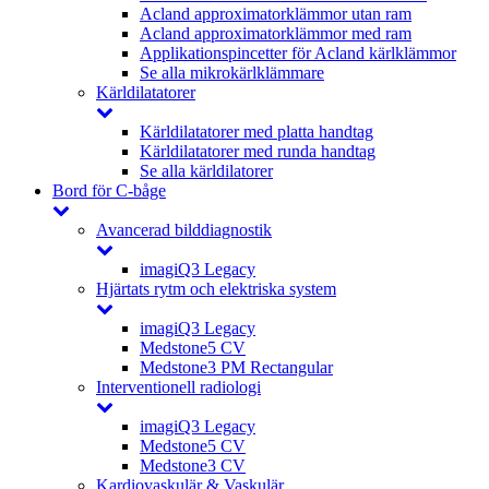
Acland approximatorklämmor utan ram
Acland approximatorklämmor med ram
Applikationspincetter för Acland kärlklämmor
Se alla mikrokärlklämmare
Kärldilatatorer
Kärldilatatorer med platta handtag
Kärldilatatorer med runda handtag
Se alla kärldilatorer
Bord för C-båge
Avancerad bilddiagnostik
imagiQ3 Legacy
Hjärtats rytm och elektriska system
imagiQ3 Legacy
Medstone5 CV
Medstone3 PM Rectangular
Interventionell radiologi
imagiQ3 Legacy
Medstone5 CV
Medstone3 CV
Kardiovaskulär & Vaskulär