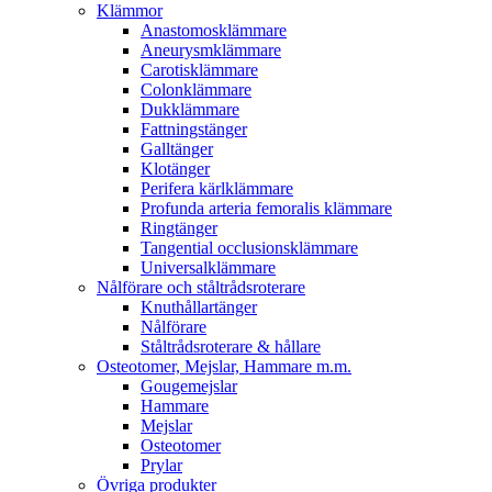
Klämmor
Anastomosklämmare
Aneurysmklämmare
Carotisklämmare
Colonklämmare
Dukklämmare
Fattningstänger
Galltänger
Klotänger
Perifera kärlklämmare
Profunda arteria femoralis klämmare
Ringtänger
Tangential occlusionsklämmare
Universalklämmare
Nålförare och ståltrådsroterare
Knuthållartänger
Nålförare
Ståltrådsroterare & hållare
Osteotomer, Mejslar, Hammare m.m.
Gougemejslar
Hammare
Mejslar
Osteotomer
Prylar
Övriga produkter