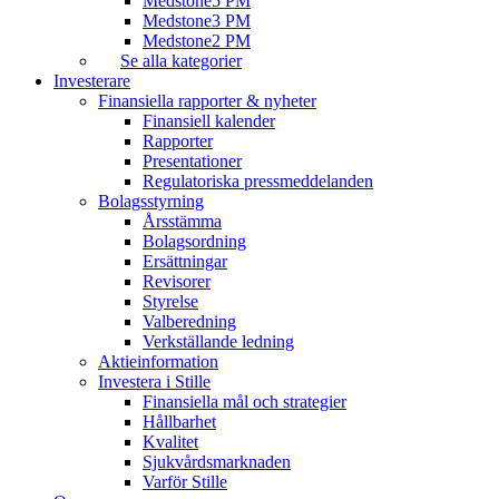
Medstone5 PM
Medstone3 PM
Medstone2 PM
Se alla kategorier
Investerare
Finansiella rapporter & nyheter
Finansiell kalender
Rapporter
Presentationer
Regulatoriska pressmeddelanden
Bolagsstyrning
Årsstämma
Bolagsordning
Ersättningar
Revisorer
Styrelse
Valberedning
Verkställande ledning
Aktieinformation
Investera i Stille
Finansiella mål och strategier
Hållbarhet
Kvalitet
Sjukvårdsmarknaden
Varför Stille