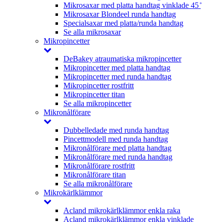
Mikrosaxar med platta handtag vinklade 45 ̊
Mikrosaxar Blondeel runda handtag
Specialsaxar med platta/runda handtag
Se alla mikrosaxar
Mikropincetter
DeBakey atraumatiska mikropincetter
Mikropincetter med platta handtag
Mikropincetter med runda handtag
Mikropincetter rostfritt
Mikropincetter titan
Se alla mikropincetter
Mikronålförare
Dubbelledade med runda handtag
Pincettmodell med runda handtag
Mikronålförare med platta handtag
Mikronålförare med runda handtag
Mikronålförare rostfritt
Mikronålförare titan
Se alla mikronålförare
Mikrokärlklämmor
Acland mikrokärlklämmor enkla raka
Acland mikrokärlklämmor enkla vinklade