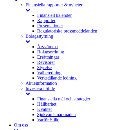
Finansiella rapporter & nyheter
Finansiell kalender
Rapporter
Presentationer
Regulatoriska pressmeddelanden
Bolagsstyrning
Årsstämma
Bolagsordning
Ersättningar
Revisorer
Styrelse
Valberedning
Verkställande ledning
Aktieinformation
Investera i Stille
Finansiella mål och strategier
Hållbarhet
Kvalitet
Sjukvårdsmarknaden
Varför Stille
Om oss