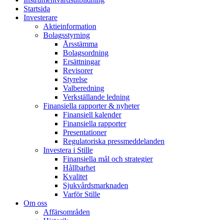
Startsida
Investerare
Aktieinformation
Bolagsstyrning
Årsstämma
Bolagsordning
Ersättningar
Revisorer
Styrelse
Valberedning
Verkställande ledning
Finansiella rapporter & nyheter
Finansiell kalender
Finansiella rapporter
Presentationer
Regulatoriska pressmeddelanden
Investera i Stille
Finansiella mål och strategier
Hållbarhet
Kvalitet
Sjukvårdsmarknaden
Varför Stille
Om oss
Affärsområden