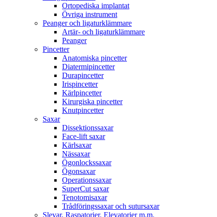
Ortopediska implantat
Övriga instrument
Peanger och ligaturklämmare
Artär- och ligaturklämmare
Peanger
Pincetter
Anatomiska pincetter
Diatermipincetter
Durapincetter
Irispincetter
Kärlpincetter
Kirurgiska pincetter
Knutpincetter
Saxar
Dissektionssaxar
Face-lift saxar
Kärlsaxar
Nässaxar
Ögonlockssaxar
Ögonsaxar
Operationssaxar
SuperCut saxar
Tenotomisaxar
Trådföringssaxar och sutursaxar
Slevar, Raspatorier, Elevatorier m.m.