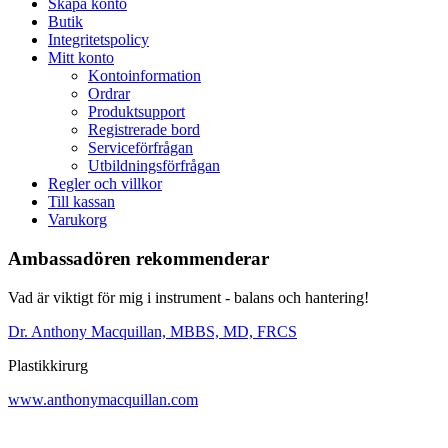
Skapa konto
Butik
Integritetspolicy
Mitt konto
Kontoinformation
Ordrar
Produktsupport
Registrerade bord
Serviceförfrågan
Utbildningsförfrågan
Regler och villkor
Till kassan
Varukorg
Ambassadören rekommenderar
Vad är viktigt för mig i instrument - balans och hantering!
Dr. Anthony Macquillan, MBBS, MD, FRCS
Plastikkirurg
www.anthonymacquillan.com