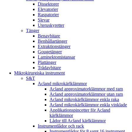
Dissektorer
Elevatorier
Raspatorier
Slevar
Uteruskyretter
Tänger
Benavbitare
Benhållartänger
Extraktionstänger
Gougetänger
Laminektomistansar
Plattänger
Trådavbitare
Mikrokirurgiska instrument
S&T
Acland mikrokärlklämmor
Acland approximatorklämmor med ram
Acland approximatorklämmor utan ram
Acland mikrokärlklämmor enkla raka
Acland mikrokärlklämmor enkla vinklade
Applikationspincetter för Acland
kärlklämmor
Lådor till Acland kärlklämmor
Instrumentlådor och rack
Instrumentlådor för 8 samt 16 instrument