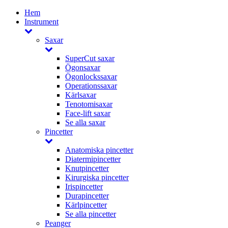
Hem
Instrument
Saxar
SuperCut saxar
Ögonsaxar
Ögonlockssaxar
Operationssaxar
Kärlsaxar
Tenotomisaxar
Face-lift saxar
Se alla saxar
Pincetter
Anatomiska pincetter
Diatermipincetter
Knutpincetter
Kirurgiska pincetter
Irispincetter
Durapincetter
Kärlpincetter
Se alla pincetter
Peanger