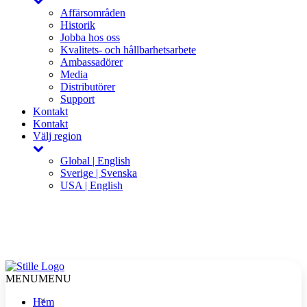
Affärsområden
Historik
Jobba hos oss
Kvalitets- och hållbarhetsarbete
Ambassadörer
Media
Distributörer
Support
Kontakt
Kontakt
Välj region
Global | English
Sverige | Svenska
USA | English
MENU
MENU
×
Hem