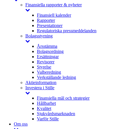
Finansiella rapporter & nyheter
Finansiell kalender
Rapporter
Presentationer
Regulatoriska pressmeddelanden
Bolagsstyrning
Årsstämma
Bolagsordning
Ersättningar
Revisorer
Styrelse
Valberedning
Verkställande ledning
Aktieinformation
Investera i Stille
Finansiella mål och strategier
Hållbarhet
Kvalitet
Sjukvårdsmarknaden
Varför Stille
Om oss