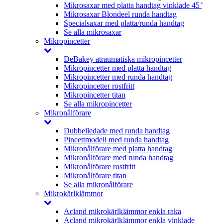
Mikrosaxar med platta handtag vinklade 45 ̊
Mikrosaxar Blondeel runda handtag
Specialsaxar med platta/runda handtag
Se alla mikrosaxar
Mikropincetter
DeBakey atraumatiska mikropincetter
Mikropincetter med platta handtag
Mikropincetter med runda handtag
Mikropincetter rostfritt
Mikropincetter titan
Se alla mikropincetter
Mikronålförare
Dubbelledade med runda handtag
Pincettmodell med runda handtag
Mikronålförare med platta handtag
Mikronålförare med runda handtag
Mikronålförare rostfritt
Mikronålförare titan
Se alla mikronålförare
Mikrokärlklämmor
Acland mikrokärlklämmor enkla raka
Acland mikrokärlklämmor enkla vinklade