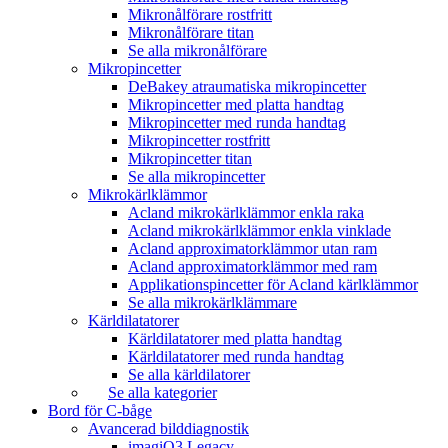
Mikronålförare rostfritt
Mikronålförare titan
Se alla mikronålförare
Mikropincetter
DeBakey atraumatiska mikropincetter
Mikropincetter med platta handtag
Mikropincetter med runda handtag
Mikropincetter rostfritt
Mikropincetter titan
Se alla mikropincetter
Mikrokärlklämmor
Acland mikrokärlklämmor enkla raka
Acland mikrokärlklämmor enkla vinklade
Acland approximatorklämmor utan ram
Acland approximatorklämmor med ram
Applikationspincetter för Acland kärlklämmor
Se alla mikrokärlklämmare
Kärldilatatorer
Kärldilatatorer med platta handtag
Kärldilatatorer med runda handtag
Se alla kärldilatorer
Se alla kategorier
Bord för C-båge
Avancerad bilddiagnostik
imagiQ3 Legacy