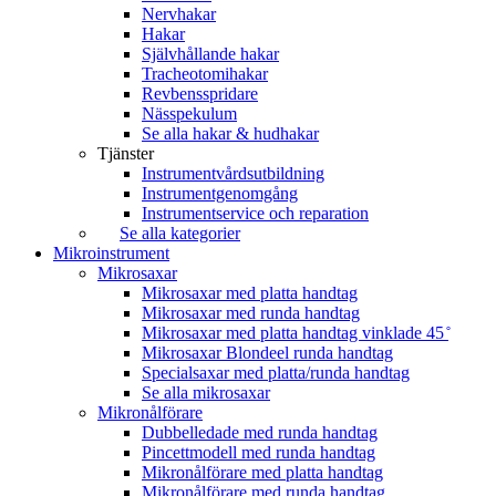
Nervhakar
Hakar
Självhållande hakar
Tracheotomihakar
Revbensspridare
Nässpekulum
Se alla hakar & hudhakar
Tjänster
Instrumentvårdsutbildning
Instrumentgenomgång
Instrumentservice och reparation
Se alla kategorier
Mikroinstrument
Mikrosaxar
Mikrosaxar med platta handtag
Mikrosaxar med runda handtag
Mikrosaxar med platta handtag vinklade 45 ̊
Mikrosaxar Blondeel runda handtag
Specialsaxar med platta/runda handtag
Se alla mikrosaxar
Mikronålförare
Dubbelledade med runda handtag
Pincettmodell med runda handtag
Mikronålförare med platta handtag
Mikronålförare med runda handtag