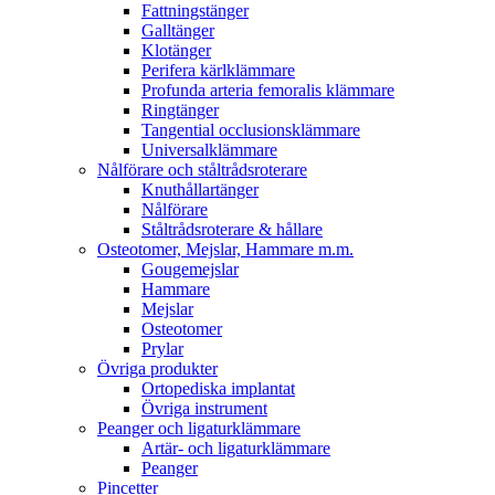
Fattningstänger
Galltänger
Klotänger
Perifera kärlklämmare
Profunda arteria femoralis klämmare
Ringtänger
Tangential occlusionsklämmare
Universalklämmare
Nålförare och ståltrådsroterare
Knuthållartänger
Nålförare
Ståltrådsroterare & hållare
Osteotomer, Mejslar, Hammare m.m.
Gougemejslar
Hammare
Mejslar
Osteotomer
Prylar
Övriga produkter
Ortopediska implantat
Övriga instrument
Peanger och ligaturklämmare
Artär- och ligaturklämmare
Peanger
Pincetter