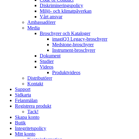
Diskrimineringspolicy
Miljö- och klimatpåverkan
Vårt ansvar
Ambassadörer
Media
Broschyrer och Kataloger
imagiQ3 Legacy-broschyrer
Medstone-broschyrer
Instrument-broschyrer
Dokument
Studier
Videos
Produktvideos
Distributörer
Kontakt
Support
Sidkarta
Felanmälan
Registrera produkt
Tack!
Skapa konto
Butik
Integritetspolicy
Mitt konto