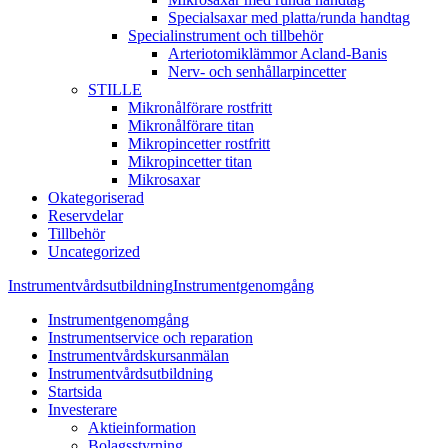
Specialsaxar med platta/runda handtag
Specialinstrument och tillbehör
Arteriotomiklämmor Acland-Banis
Nerv- och senhållarpincetter
STILLE
Mikronålförare rostfritt
Mikronålförare titan
Mikropincetter rostfritt
Mikropincetter titan
Mikrosaxar
Okategoriserad
Reservdelar
Tillbehör
Uncategorized
Instrumentvårdsutbildning
Instrumentgenomgång
Instrumentgenomgång
Instrumentservice och reparation
Instrumentvårdskursanmälan
Instrumentvårdsutbildning
Startsida
Investerare
Aktieinformation
Bolagsstyrning