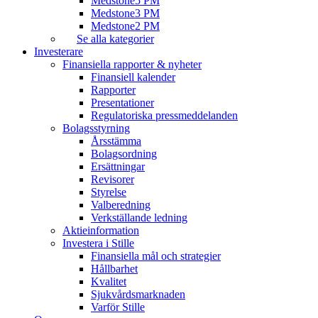
Medstone5 PM
Medstone3 PM
Medstone2 PM
Se alla kategorier
Investerare
Finansiella rapporter & nyheter
Finansiell kalender
Rapporter
Presentationer
Regulatoriska pressmeddelanden
Bolagsstyrning
Årsstämma
Bolagsordning
Ersättningar
Revisorer
Styrelse
Valberedning
Verkställande ledning
Aktieinformation
Investera i Stille
Finansiella mål och strategier
Hållbarhet
Kvalitet
Sjukvårdsmarknaden
Varför Stille