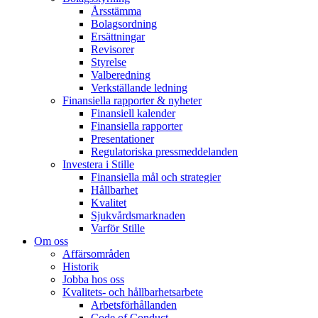
Årsstämma
Bolagsordning
Ersättningar
Revisorer
Styrelse
Valberedning
Verkställande ledning
Finansiella rapporter & nyheter
Finansiell kalender
Finansiella rapporter
Presentationer
Regulatoriska pressmeddelanden
Investera i Stille
Finansiella mål och strategier
Hållbarhet
Kvalitet
Sjukvårdsmarknaden
Varför Stille
Om oss
Affärsområden
Historik
Jobba hos oss
Kvalitets- och hållbarhetsarbete
Arbetsförhållanden
Code of Conduct