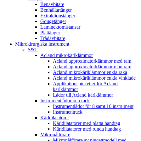
Benavbitare
Benhållartänger
Extraktionstänger
Gougetänger
Laminektomistansar
Plattänger
Trådavbitare
Mikrokirurgiska instrument
S&T
Acland mikrokärlklämmor
Acland approximatorklämmor med ram
Acland approximatorklämmor utan ram
Acland mikrokärlklämmor enkla raka
Acland mikrokärlklämmor enkla vinklade
Applikationspincetter för Acland
kärlklämmor
Lådor till Acland kärlklämmor
Instrumentlådor och rack
Instrumentlådor för 8 samt 16 instrument
Instrumentrack
Kärldilatatorer
Kärldilatatorer med platta handtag
Kärldilatatorer med runda handtag
Mikronålförare
Mikronålförare av pincettmodell med