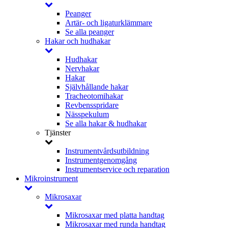
Peanger
Artär- och ligaturklämmare
Se alla peanger
Hakar och hudhakar
Hudhakar
Nervhakar
Hakar
Självhållande hakar
Tracheotomihakar
Revbensspridare
Nässpekulum
Se alla hakar & hudhakar
Tjänster
Instrumentvårdsutbildning
Instrumentgenomgång
Instrumentservice och reparation
Mikroinstrument
Mikrosaxar
Mikrosaxar med platta handtag
Mikrosaxar med runda handtag