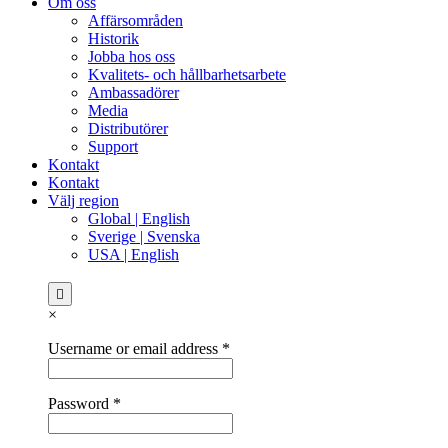
Om oss
Affärsområden
Historik
Jobba hos oss
Kvalitets- och hållbarhetsarbete
Ambassadörer
Media
Distributörer
Support
Kontakt
Kontakt
Välj region
Global | English
Sverige | Svenska
USA | English
×
Username or email address
*
Password
*