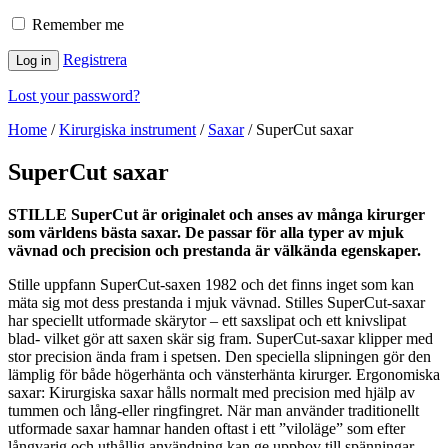
Remember me
Registrera
Log in
Lost your password?
Home
/
Kirurgiska instrument
/
Saxar
/
SuperCut saxar
SuperCut saxar
STILLE SuperCut är originalet och anses av många kirurger
som världens bästa saxar. De passar för alla typer av mjuk
vävnad och precision och prestanda är välkända egenskaper.
Stille uppfann SuperCut-saxen 1982 och det finns inget som kan
mäta sig mot dess prestanda i mjuk vävnad. Stilles SuperCut-saxar
har speciellt utformade skärytor – ett saxslipat och ett knivslipat
blad- vilket gör att saxen skär sig fram. SuperCut-saxar klipper med
stor precision ända fram i spetsen. Den speciella slipningen gör den
lämplig för både högerhänta och vänsterhänta kirurger. Ergonomiska
saxar: Kirurgiska saxar hålls normalt med precision med hjälp av
tummen och lång-eller ringfingret. När man använder traditionellt
utformade saxar hamnar handen oftast i ett ”viloläge” som efter
långvarig och uthållig användning kan ge upphov till spänningar