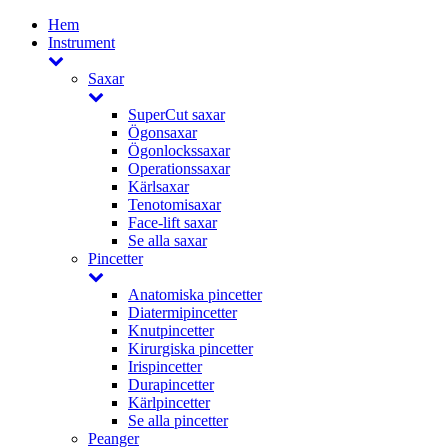
Hem
Instrument
Saxar
SuperCut saxar
Ögonsaxar
Ögonlockssaxar
Operationssaxar
Kärlsaxar
Tenotomisaxar
Face-lift saxar
Se alla saxar
Pincetter
Anatomiska pincetter
Diatermipincetter
Knutpincetter
Kirurgiska pincetter
Irispincetter
Durapincetter
Kärlpincetter
Se alla pincetter
Peanger