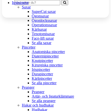
Instrument
Saxar
SuperCut saxar
Ögonsaxar
Ögonlockssaxar
Operationssaxar
Kärlsaxar
Tenotomisaxar
Face-lift saxar
Se alla saxar
Pincetter
Anatomiska pincetter
Diatermipincetter
Knutpincetter
Kirurgiska pincetter
Irispincetter
Durapincetter
Kärlpincetter
Se alla pincetter
Peanger
Peanger
Artär- och ligaturklämmare
Se alla peanger
Hakar och hudhakar
Hudhakar