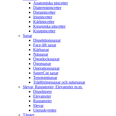
Anatomiska pincetter
Diatermipincetter
Durapincetter
Irispincetter
Kärlpincetter
Kirurgiska pincetter
Knutpincetter
Saxar
Dissektionssaxar
Face-lift saxar
Kärlsaxar
Nässaxar
Ögonlockssaxar
Ögonsaxar
Operationssaxar
SuperCut saxar
Tenotomisaxar
Trådföringssaxar och sutursaxar
Slevar, Raspatorier, Elevatorier m.m.
Dissektorer
Elevatorier
Raspatorier
Slevar
Uteruskyretter
Tänger