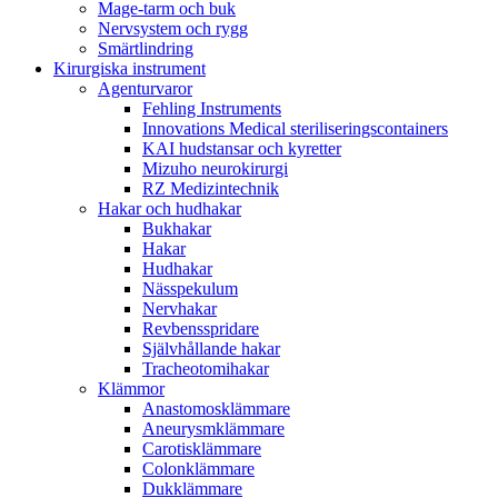
Mage-tarm och buk
Nervsystem och rygg
Smärtlindring
Kirurgiska instrument
Agenturvaror
Fehling Instruments
Innovations Medical steriliseringscontainers
KAI hudstansar och kyretter
Mizuho neurokirurgi
RZ Medizintechnik
Hakar och hudhakar
Bukhakar
Hakar
Hudhakar
Nässpekulum
Nervhakar
Revbensspridare
Självhållande hakar
Tracheotomihakar
Klämmor
Anastomosklämmare
Aneurysmklämmare
Carotisklämmare
Colonklämmare
Dukklämmare