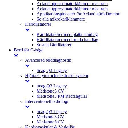
Acland approximatorklämmor utan ram
Acland approximatorklämmor med ram
Applikationspincetter för Acland kärlklämmor
Se alla mikrokärlklämmare
Kärldilatatorer
Kärldilatatorer med platta handtag
Kärldilatatorer med runda handtag
Se alla kärldilatorer
Bord för C-båge
Avancerad bilddiagnostik
imagiQ3 Legacy
Hjärtats rytm och elektriska system
imagiQ3 Legacy
Medstone5 CV
Medstone3 PM Rectangular
Interventionell radiologi
imagiQ3 Legacy
Medstone5 CV
Medstone3 CV
Kardiovaskulär & Vaskulär