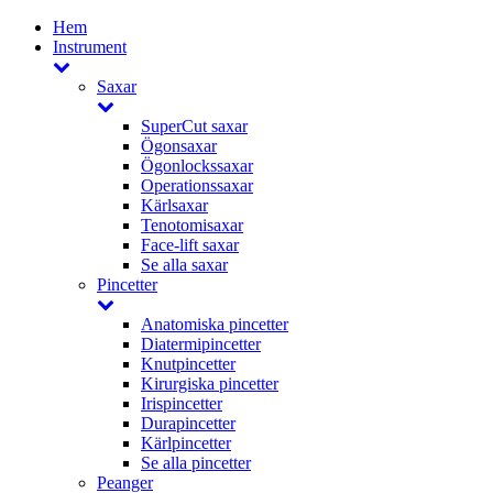
Hem
Instrument
Saxar
SuperCut saxar
Ögonsaxar
Ögonlockssaxar
Operationssaxar
Kärlsaxar
Tenotomisaxar
Face-lift saxar
Se alla saxar
Pincetter
Anatomiska pincetter
Diatermipincetter
Knutpincetter
Kirurgiska pincetter
Irispincetter
Durapincetter
Kärlpincetter
Se alla pincetter
Peanger