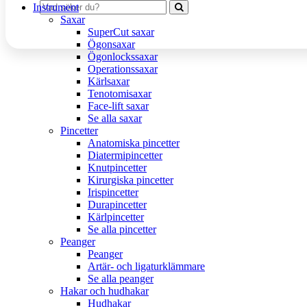
Instrument
Saxar
SuperCut saxar
Ögonsaxar
Ögonlockssaxar
Operationssaxar
Kärlsaxar
Tenotomisaxar
Face-lift saxar
Se alla saxar
Pincetter
Anatomiska pincetter
Diatermipincetter
Knutpincetter
Kirurgiska pincetter
Irispincetter
Durapincetter
Kärlpincetter
Se alla pincetter
Peanger
Peanger
Artär- och ligaturklämmare
Se alla peanger
Hakar och hudhakar
Hudhakar