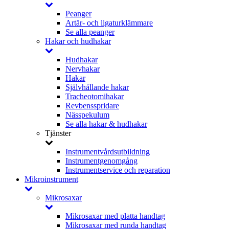
Peanger
Artär- och ligaturklämmare
Se alla peanger
Hakar och hudhakar
Hudhakar
Nervhakar
Hakar
Självhållande hakar
Tracheotomihakar
Revbensspridare
Nässpekulum
Se alla hakar & hudhakar
Tjänster
Instrumentvårdsutbildning
Instrumentgenomgång
Instrumentservice och reparation
Mikroinstrument
Mikrosaxar
Mikrosaxar med platta handtag
Mikrosaxar med runda handtag