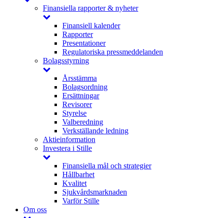
Finansiella rapporter & nyheter
Finansiell kalender
Rapporter
Presentationer
Regulatoriska pressmeddelanden
Bolagsstyrning
Årsstämma
Bolagsordning
Ersättningar
Revisorer
Styrelse
Valberedning
Verkställande ledning
Aktieinformation
Investera i Stille
Finansiella mål och strategier
Hållbarhet
Kvalitet
Sjukvårdsmarknaden
Varför Stille
Om oss