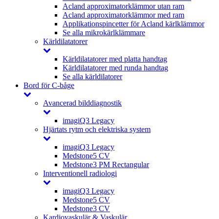
Acland approximatorklämmor utan ram
Acland approximatorklämmor med ram
Applikationspincetter för Acland kärlklämmor
Se alla mikrokärlklämmare
Kärldilatatorer
Kärldilatatorer med platta handtag
Kärldilatatorer med runda handtag
Se alla kärldilatorer
Bord för C-båge
Avancerad bilddiagnostik
imagiQ3 Legacy
Hjärtats rytm och elektriska system
imagiQ3 Legacy
Medstone5 CV
Medstone3 PM Rectangular
Interventionell radiologi
imagiQ3 Legacy
Medstone5 CV
Medstone3 CV
Kardiovaskulär & Vaskulär