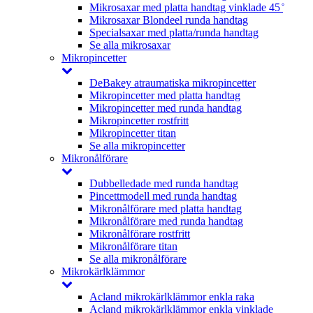
Mikrosaxar med platta handtag vinklade 45 ̊
Mikrosaxar Blondeel runda handtag
Specialsaxar med platta/runda handtag
Se alla mikrosaxar
Mikropincetter
DeBakey atraumatiska mikropincetter
Mikropincetter med platta handtag
Mikropincetter med runda handtag
Mikropincetter rostfritt
Mikropincetter titan
Se alla mikropincetter
Mikronålförare
Dubbelledade med runda handtag
Pincettmodell med runda handtag
Mikronålförare med platta handtag
Mikronålförare med runda handtag
Mikronålförare rostfritt
Mikronålförare titan
Se alla mikronålförare
Mikrokärlklämmor
Acland mikrokärlklämmor enkla raka
Acland mikrokärlklämmor enkla vinklade