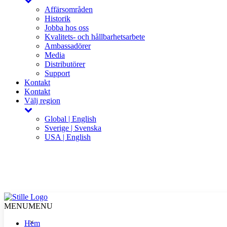
Affärsområden
Historik
Jobba hos oss
Kvalitets- och hållbarhetsarbete
Ambassadörer
Media
Distributörer
Support
Kontakt
Kontakt
Välj region
Global | English
Sverige | Svenska
USA | English
MENU
MENU
×
Hem