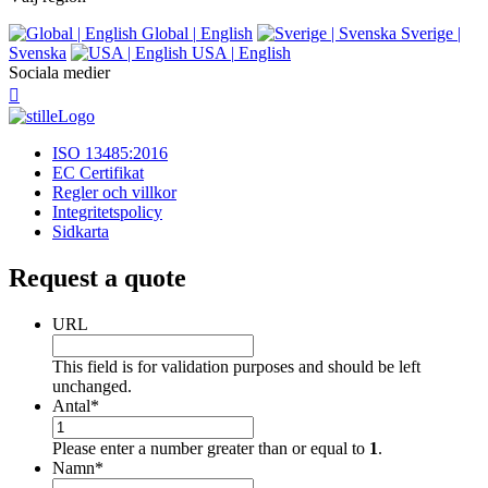
Global
|
English
Sverige
|
Svenska
USA
|
English
Sociala medier
ISO 13485:2016
EC Certifikat
Regler och villkor
Integritetspolicy
Sidkarta
Request a quote
URL
This field is for validation purposes and should be left
unchanged.
Antal
*
Please enter a number greater than or equal to
1
.
Namn
*