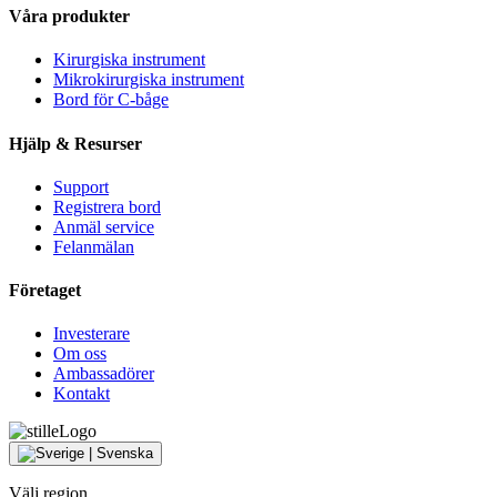
Våra produkter
Kirurgiska instrument
Mikrokirurgiska instrument
Bord för C-båge
Hjälp & Resurser
Support
Registrera bord
Anmäl service
Felanmälan
Företaget
Investerare
Om oss
Ambassadörer
Kontakt
Välj region