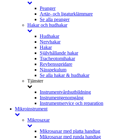
Peanger
Artär- och ligaturklämmare
Se alla peanger
Hakar och hudhakar
Hudhakar
Nervhakar
Hakar
Självhållande hakar
Tracheotomihakar
Revbensspridare
Nässpekulum
Se alla hakar & hudhakar
Tjänster
Instrumentvårdsutbildning
Instrumentgenomgång
Instrumentservice och reparation
Mikroinstrument
Mikrosaxar
Mikrosaxar med platta handtag
Mikrosaxar med runda handtag