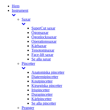
Hem
Instrument
Saxar
SuperCut saxar
Ögonsaxar
Ögonlockssaxar
Operationssaxar
Kärlsaxar
Tenotomisaxar
Face-lift saxar
Se alla saxar
Pincetter
Anatomiska pincetter
Diatermipincetter
Knutpincetter
Kirurgiska pincetter
Irispincetter
Durapincetter
Kärlpincetter
Se alla pincetter
Peanger