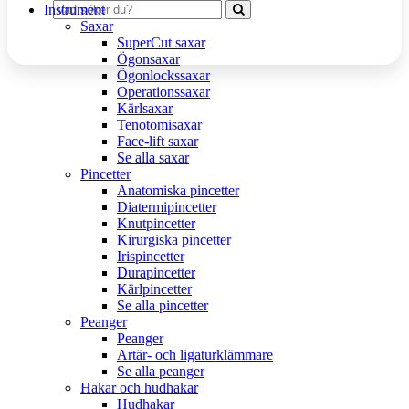
Instrument
Saxar
SuperCut saxar
Ögonsaxar
Ögonlockssaxar
Operationssaxar
Kärlsaxar
Tenotomisaxar
Face-lift saxar
Se alla saxar
Pincetter
Anatomiska pincetter
Diatermipincetter
Knutpincetter
Kirurgiska pincetter
Irispincetter
Durapincetter
Kärlpincetter
Se alla pincetter
Peanger
Peanger
Artär- och ligaturklämmare
Se alla peanger
Hakar och hudhakar
Hudhakar