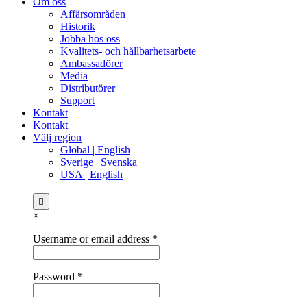
Om oss
Affärsområden
Historik
Jobba hos oss
Kvalitets- och hållbarhetsarbete
Ambassadörer
Media
Distributörer
Support
Kontakt
Kontakt
Välj region
Global | English
Sverige | Svenska
USA | English
×
Username or email address
*
Password
*