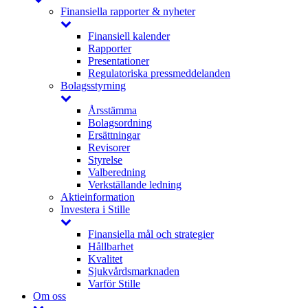
Finansiella rapporter & nyheter
Finansiell kalender
Rapporter
Presentationer
Regulatoriska pressmeddelanden
Bolagsstyrning
Årsstämma
Bolagsordning
Ersättningar
Revisorer
Styrelse
Valberedning
Verkställande ledning
Aktieinformation
Investera i Stille
Finansiella mål och strategier
Hållbarhet
Kvalitet
Sjukvårdsmarknaden
Varför Stille
Om oss