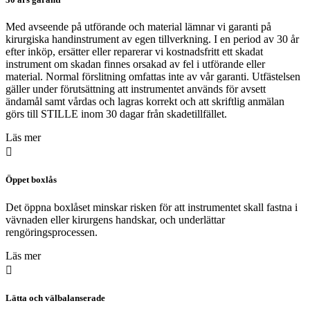
Med avseende på utförande och material lämnar vi garanti på
kirurgiska handinstrument av egen tillverkning. I en period av 30 år
efter inköp, ersätter eller reparerar vi kostnadsfritt ett skadat
instrument om skadan finnes orsakad av fel i utförande eller
material. Normal förslitning omfattas inte av vår garanti. Utfästelsen
gäller under förutsättning att instrumentet används för avsett
ändamål samt vårdas och lagras korrekt och att skriftlig anmälan
görs till STILLE inom 30 dagar från skadetillfället.
Läs mer
Öppet boxlås
Det öppna boxlåset minskar risken för att instrumentet skall fastna i
vävnaden eller kirurgens handskar, och underlättar
rengöringsprocessen.
Läs mer
Lätta och välbalanserade