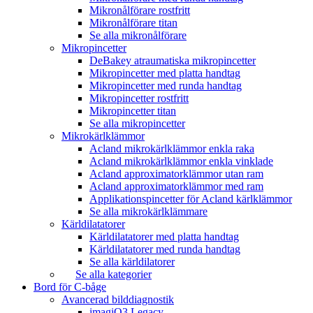
Mikronålförare rostfritt
Mikronålförare titan
Se alla mikronålförare
Mikropincetter
DeBakey atraumatiska mikropincetter
Mikropincetter med platta handtag
Mikropincetter med runda handtag
Mikropincetter rostfritt
Mikropincetter titan
Se alla mikropincetter
Mikrokärlklämmor
Acland mikrokärlklämmor enkla raka
Acland mikrokärlklämmor enkla vinklade
Acland approximatorklämmor utan ram
Acland approximatorklämmor med ram
Applikationspincetter för Acland kärlklämmor
Se alla mikrokärlklämmare
Kärldilatatorer
Kärldilatatorer med platta handtag
Kärldilatatorer med runda handtag
Se alla kärldilatorer
Se alla kategorier
Bord för C-båge
Avancerad bilddiagnostik
imagiQ3 Legacy