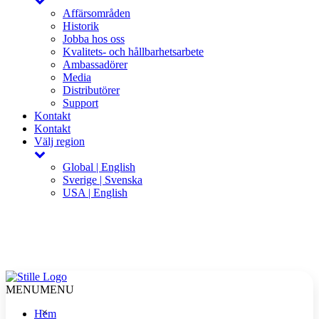
Affärsområden
Historik
Jobba hos oss
Kvalitets- och hållbarhetsarbete
Ambassadörer
Media
Distributörer
Support
Kontakt
Kontakt
Välj region
Global | English
Sverige | Svenska
USA | English
MENU
MENU
×
Hem