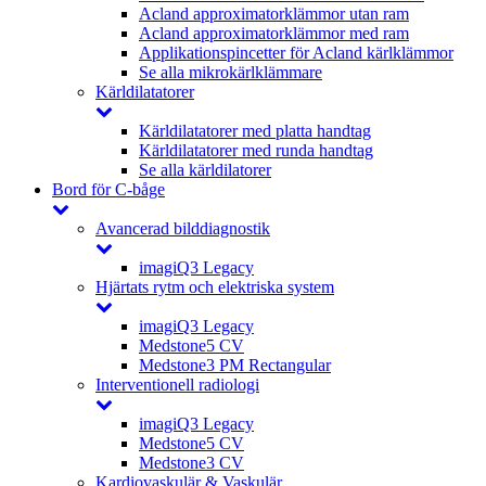
Acland approximatorklämmor utan ram
Acland approximatorklämmor med ram
Applikationspincetter för Acland kärlklämmor
Se alla mikrokärlklämmare
Kärldilatatorer
Kärldilatatorer med platta handtag
Kärldilatatorer med runda handtag
Se alla kärldilatorer
Bord för C-båge
Avancerad bilddiagnostik
imagiQ3 Legacy
Hjärtats rytm och elektriska system
imagiQ3 Legacy
Medstone5 CV
Medstone3 PM Rectangular
Interventionell radiologi
imagiQ3 Legacy
Medstone5 CV
Medstone3 CV
Kardiovaskulär & Vaskulär