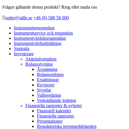
Frågor gällande denna produkt? Ring eller maila oss
order@stille.se
+46 (8) 588 58 000
Instrumentgenomgång
Instrumentservice och reparation
Instrumentvårdskursanmälan
Instrumentvårdsutbildning
Startsida
Investerare
Aktieinformation
Bolagsstyrning
Årsstämma
Bolagsordning
Ersättningar
Revisorer
Styrelse
Valberedning
Verkställande ledning
Finansiella rapporter & nyheter
Finansiell kalender
Finansiella rapporter
Presentationer
Regulatoriska pressmeddelanden