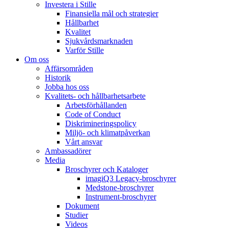
Investera i Stille
Finansiella mål och strategier
Hållbarhet
Kvalitet
Sjukvårdsmarknaden
Varför Stille
Om oss
Affärsområden
Historik
Jobba hos oss
Kvalitets- och hållbarhetsarbete
Arbetsförhållanden
Code of Conduct
Diskrimineringspolicy
Miljö- och klimatpåverkan
Vårt ansvar
Ambassadörer
Media
Broschyrer och Kataloger
imagiQ3 Legacy-broschyrer
Medstone-broschyrer
Instrument-broschyrer
Dokument
Studier
Videos