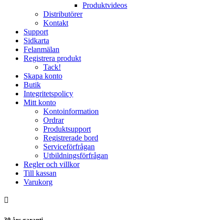
Produktvideos
Distributörer
Kontakt
Support
Sidkarta
Felanmälan
Registrera produkt
Tack!
Skapa konto
Butik
Integritetspolicy
Mitt konto
Kontoinformation
Ordrar
Produktsupport
Registrerade bord
Serviceförfrågan
Utbildningsförfrågan
Regler och villkor
Till kassan
Varukorg
30 års garanti