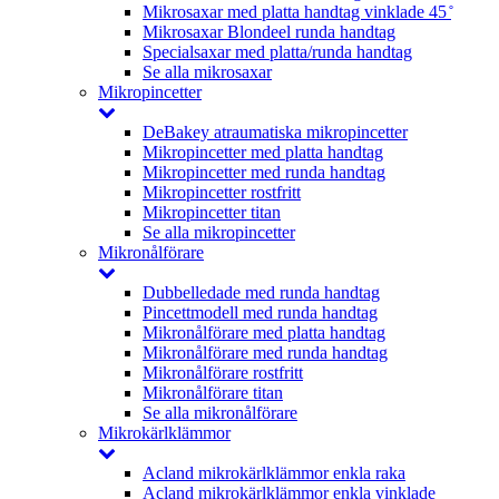
Mikrosaxar med platta handtag vinklade 45 ̊
Mikrosaxar Blondeel runda handtag
Specialsaxar med platta/runda handtag
Se alla mikrosaxar
Mikropincetter
DeBakey atraumatiska mikropincetter
Mikropincetter med platta handtag
Mikropincetter med runda handtag
Mikropincetter rostfritt
Mikropincetter titan
Se alla mikropincetter
Mikronålförare
Dubbelledade med runda handtag
Pincettmodell med runda handtag
Mikronålförare med platta handtag
Mikronålförare med runda handtag
Mikronålförare rostfritt
Mikronålförare titan
Se alla mikronålförare
Mikrokärlklämmor
Acland mikrokärlklämmor enkla raka
Acland mikrokärlklämmor enkla vinklade