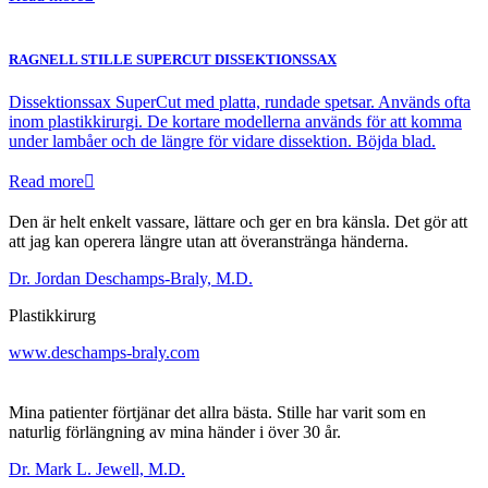
RAGNELL STILLE SUPERCUT DISSEKTIONSSAX
Dissektionssax SuperCut med platta, rundade spetsar. Används ofta
inom plastikkirurgi. De kortare modellerna används för att komma
under lambåer och de längre för vidare dissektion. Böjda blad.
Read more
Den är helt enkelt vassare, lättare och ger en bra känsla. Det gör att
att jag kan operera längre utan att överanstränga händerna.
Dr. Jordan Deschamps-Braly, M.D.
Plastikkirurg
www.deschamps-braly.com
Mina patienter förtjänar det allra bästa. Stille har varit som en
naturlig förlängning av mina händer i över 30 år.
Dr. Mark L. Jewell, M.D.