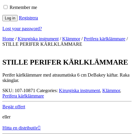
Remember me
Registrera
Log in
Lost your password?
Home
/
Kirurgiska instrument
/
Klämmor
/
Perifera kärlklämmare
/
STILLE PERIFER KÄRLKLÄMMARE
STILLE PERIFER KÄRLKLÄMMARE
Perifer kärlklämmare med atraumatiska 6 cm DeBakey käftar. Raka
skänglar.
SKU:
107-10871
Categories:
Kirurgiska instrument
,
Klämmor
,
Perifera kärlklämmare
Begär offert
eller
Hitta en distributör