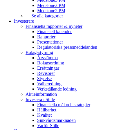
Medstone5 PM
Medstone3 PM
Medstone2 PM
Se alla kategorier
Investerare
Finansiella rapporter & nyheter
Finansiell kalender
Rapporter
Presentationer
Regulatoriska pressmeddelanden
Bolagsstyrning
Årsstämma
Bolagsordning
Ersättningar
Revisorer
Styrelse
Valberedning
Verkställande ledning
Aktieinformation
Investera i Stille
Finansiella mål och strategier
Hållbarhet
Kvalitet
Sjukvårdsmarknaden
Varför Stille