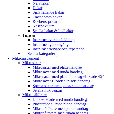
Nervhakar
Hakar
Självhållande hakar
Tracheotomihakar
Revbensspridare
Nässpekulum
Se alla hakar & hudhakar
Tjänster
Instrumentvårdsutbildning
Instrumentgenomgång
Instrumentservice och reparation
Se alla kategorier
Mikroinstrument
Mikrosaxar
Mikrosaxar med platta handtag
Mikrosaxar med runda handtag
Mikrosaxar med platta handtag vinklade 45 ̊
Mikrosaxar Blondeel runda handtag
Specialsaxar med platta/runda handtag
Se alla mikrosaxar
Mikronålförare
Dubbelledade med runda handtag
Pincettmodell med runda handtag
Mikronålförare med platta handtag
Mikronålförare med runda handtag